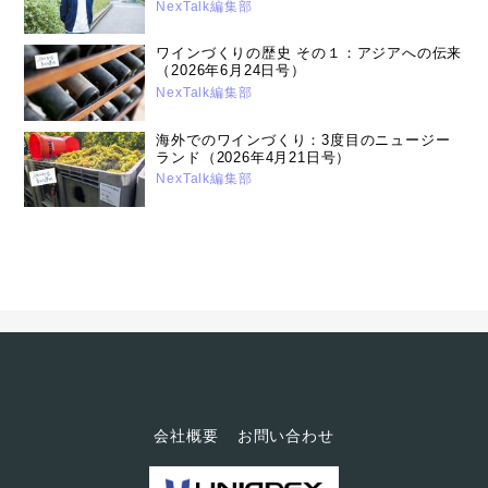
嶋 大介さん（2026年4月21日号）
NexTalk編集部
ワインづくりの歴史 その１：アジアへの伝来
（2026年6月24日号）
NexTalk編集部
海外でのワインづくり：3度目のニュージー
ランド（2026年4月21日号）
NexTalk編集部
会社概要
お問い合わせ