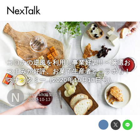
コロナの逆風を利用し事業好調！～厳選お
つまみが好評、お菓子生産者とコラボも！
スナックミー（2020年10月13日号）
N
NexTalk編集部
2020-10-13