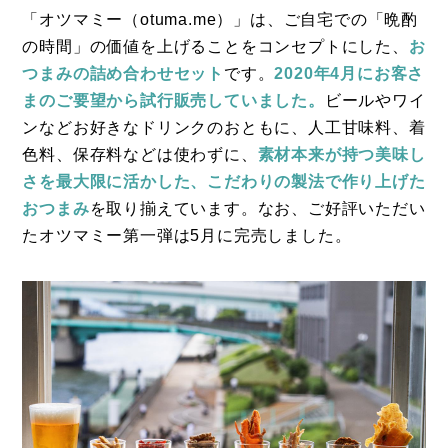
「オツマミー（otuma.me）」は、ご自宅での「晩酌
の時間」の価値を上げることをコンセプトにした、
お
つまみの詰め合わせセット
です。
2020年4月にお客さ
コラム
まのご要望から試行販売していました。
ビールやワイ
特集
ンなどお好きなドリンクのおともに、人工甘味料、着
色料、保存料などは使わずに、
素材本来が持つ美味し
事例
さを最大限に活かした、こだわりの製法で作り上げた
トピックス
おつまみ
を取り揃えています。なお、ご好評いただい
たオツマミー第一弾は5月に完売しました。
Photos
運営会社
登録
お問い合わせ