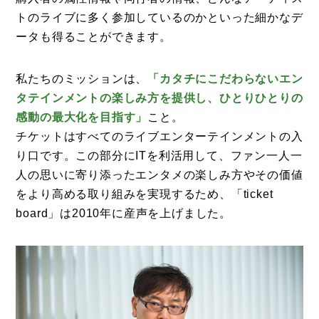
特集
トのライブに多く参加しているのかといった細かなデ
事例
ータも得ることができます。
トピックス
私たちのミッションは、
「カタチにこだわらないエン
Photos
タテインメントの楽しみ方を提供し、ひとりひとりの
運営会社
感動の最大化を目指す」
こと。
チケットはすべてのライブエンターテインメントの入
登録
り口です。この部分にITを利活用して、ファン一人一
お問い合わせ
人の思いに寄り添ったエンタメの楽しみ方やその価値
をより高める取り組みを実現するため、「ticket
board」は2010年に産声を上げました。