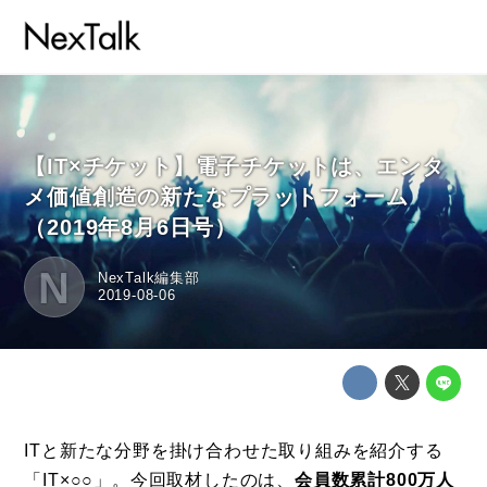
【IT×チケット】電子チケットは、エンタ
メ価値創造の新たなプラットフォーム
（2019年8月6日号）
N
NexTalk編集部
2019-08-06
ITと新たな分野を掛け合わせた取り組みを紹介する
「IT×○○」。今回取材したのは、
会員数累計800万⼈