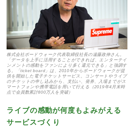
株式会社ボードウォーク代表取締役社長の遠藤政伸さん。
「データを上手に活用することができれば、エンターテイ
ンメントの感動をファンにより多く還元できる」と強調す
る。「ticket board」は、2010年からボードウォークが提
供を開始した電⼦チケットサービス。コンサートやライブ
のチケットの申し込みから、⽀払い、発券、⼊場までがス
マートフォンや携帯電話を用いて行える（2019年4⽉末時
点で会員数累計800万⼈を突破）
ライブの感動が何度もよみがえる
サービスづくり