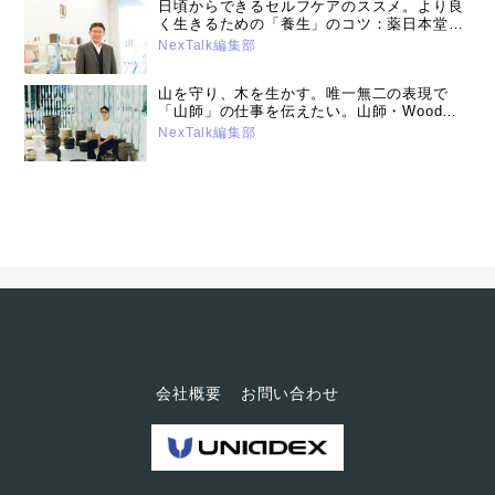
日頃からできるセルフケアのススメ。より良
く生きるための「養生」のコツ：薬日本堂漢
方スクール講師・薬剤師鈴木養平先生（2026
NexTalk編集部
年1月21日号）
山を守り、木を生かす。唯一無二の表現で
「山師」の仕事を伝えたい。山師・Wood
Artist 高橋 成樹さん（2025年10月15日号）
NexTalk編集部
会社概要
お問い合わせ