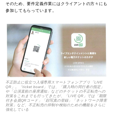
そのため、要件定義作業にはクライアントの方々にも
参加してもらっています。
不正防止に役立つ入場専用スマートフォンアプリ「LIVE
QR」。「ticket board」では、「購入時の同行者の指定」
や「公演直前の座席通知」などのチケットの不正転売への
対策をこれまでも行ってきたが、「LIVE QR」では「期限
付き会員QRコード」「顔写真の登録」「ネットワーク障害
対策」など、不正転売の抑制や検知のための機能をさらに
強化している