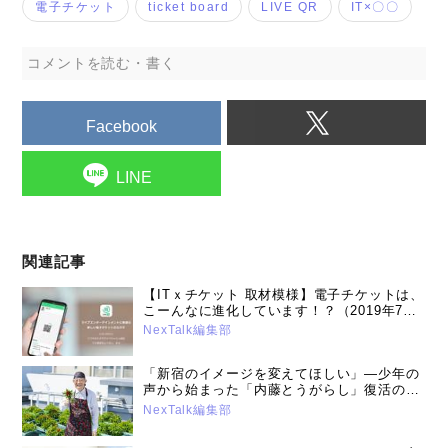
電子チケット
ticket board
LIVE QR
IT×〇〇
コメントを読む・書く
Facebook
LINE
関連記事
【ITｘチケット 取材模様】電子チケットは、
こーんなに進化しています！？（2019年7月
25日号）
NexTalk編集部
「新宿のイメージを変えてほしい」―少年の
声から始まった「内藤とうがらし」復活の舞
台裏：内藤とうがらしプロジェクトリーダー
NexTalk編集部
成田重行さん（2025年11月11日）