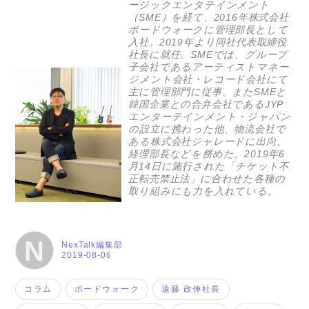
ージックエンタテインメント
（SME）を経て、2016年株式会社
ボードウォークに管理部長として
入社。2019年より同社代表取締役
社長に就任。SMEでは、グループ
子会社であるアーティストマネー
ジメント会社・レコード会社にて
主に管理部門に従事。またSMEと
韓国企業との合弁会社であるJYP
エンターテインメント・ジャパン
の設立に携わった他、物流会社で
ある株式会社ジャレードに出向、
経理部長などを務めた。2019年6
月14日に施行された「チケット不
正転売禁止法」に合わせた各種の
取り組みにも力を入れている。
N
NexTalk編集部
2019-08-06
コラム
ボードウォーク
遠藤 政伸社長