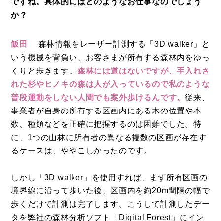
ですね。具体的にはどのようなお仕事なのでしょう
か？
飯田
森林情報をレーザー計測する「3D walker」と
いう機械を背負い、お客さまが所有する森林内をゆっ
くりと歩きます。
森林には道はないですが、手入れさ
れた杉やヒノキの森は人が入っているので私のような
普段運動をしない人間でも案外歩けるんです。
従来、
事業者が自身の所有する区画内にある木の位置や本
数、種類などを正確に把握するのは困難でした。特
に、1つの山林に所有者の異なる複数の区画が存在す
るケースは、ややこしかったのです。
しかし「3D walker」を使用すれば、まず所有区画の
境界線に沿って歩いた後、区画内を約20m間隔の幅で
歩くだけで計測は完了します。こうして計測したデー
タを弊社の森林分析ソフト「Digital Forest」にイン