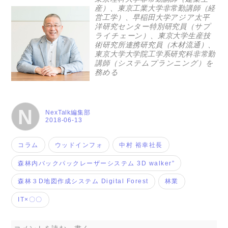
産）、東京工業大学非常勤講師（経
営工学）、早稲田大学アジア太平
洋研究センター特別研究員（サプ
ライチェーン）、東京大学生産技
術研究所連携研究員（木材流通）、
東京大学大学院工学系研究科非常勤
講師（システムプランニング）を
務める
N
NexTalk編集部
2018-06-13
コラム
ウッドインフォ
中村 裕幸社長
森林内バックパックレーザーシステム 3D walker”
森林３D地図作成システム Digital Forest
林業
IT×〇〇