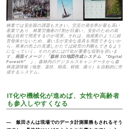
林業では安全面の課題も大きい。労災の発生率が最も高い
産業であり、林業労働者の7割が日雇い。安全のための装
備は自前で用意するのが現実。それは、他産業のように経
営母体がないため、雇い主が安全な道具を用意できないか
ら。将来の売上の見通しがたてば経営の判断もできるよう
になっていく。そのためにはIT化が重要な役割を担いま
す。
画面イメージ：「森林３D地図作成システム ”Digital
Forest®” 」
。森林内のデジタルスキャンデータから森
林資源情報（地形、直径、樹高、材積、曲り）を自動的に作
成するシステム。
IT化や機械化が進めば、女性や高齢者
も参入しやすくなる
― 飯田さんは現場でのデータ計測業務もされるそう