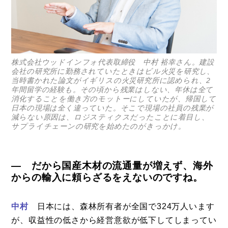
株式会社ウッドインフォ代表取締役 中村 裕幸さん。建設
会社の研究所に勤務されていたときはビル火災を研究し、
当時書かれた論文がイギリスの火災研究所に認められ、2
年間留学の経験も。その頃から残業はしない、年休は全て
消化することを働き方のモットーにしていたが、帰国して
日本の現場は全く違っていた。そこで現場の社員の残業が
減らない原因は、ロジスティクスだったことに着目し、
サプライチェーンの研究を始めたのがきっかけ。
― だから国産木材の流通量が増えず、海外
からの輸入に頼らざるをえないのですね。
中村
日本には、森林所有者が全国で324万人います
が、収益性の低さから経営意欲が低下してしまってい