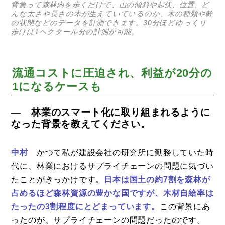
背負って森林内を歩くだけで、山の傾斜や起伏、位置、ど
んな太さや長さの木が生えていているのか、木の種類や幹
の状態などのデータを計測できます。30分ほどゆっくり
歩けば1ヘクタール分の計測が可能。
流通コストに圧迫され、利益が20分の
コラム
1になるケースも
特集
― 林業のスマート化に取り組まれるように
事例
なった背景を教えてください。
トピックス
中村
かつて私が建設会社の研究所に勤務していた時
Photos
代に、林業におけるサプライチェーンの問題に気づい
運営会社
たことがきっかけです。
日本は国土の約7割を森林が
占めるほど森林資源の豊かな国ですが、木材自給率は
登録
たったの3割程度にとどまっています。
この背景にあ
お問い合わせ
ったのが、サプライチェーンの問題だったのです。