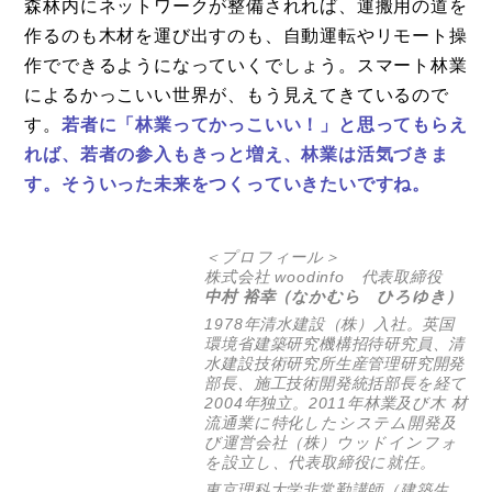
森林内にネットワークが整備されれば、運搬用の道を
作るのも木材を運び出すのも、自動運転やリモート操
作でできるようになっていくでしょう。スマート林業
によるかっこいい世界が、もう見えてきているので
す。
若者に「林業ってかっこいい！」と思ってもらえ
れば、若者の参入もきっと増え、林業は活気づきま
す。そういった未来をつくっていきたいですね。
＜プロフィール＞
株式会社 woodinfo
代表取締役
中村 裕幸（なかむら ひろゆき）
1978年清水建設（株）入社。英国
環境省建築研究機構招待研究員、清
水建設技術研究所生産管理研究開発
部長、施工技術開発統括部長を経て
2004年独立。2011年林業及び木 材
流通業に特化したシステム開発及
び運営会社（株）ウッドインフォ
を設立し、代表取締役に就任。
東京理科大学非常勤講師（建築生