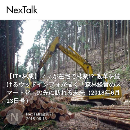
【IT×林業】ママが在宅で林業!? 改革を続
けるウッドインフォが描く「森林経営のス
マート化」の先に訪れる未来（2018年6月
13日号）
N
NexTalk編集部
2018-06-13