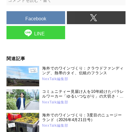
コメントを読む・書く
Facebook
LINE
関連記事
海外でのワインづくり：クラウドファンディ
ング、熱帯のタイ、伝統のフランス
NexTalk編集部
コミュニティー見届け人を10年続けたパラレ
ルワーカー「ゆるいつながり」の大切さ・高
嶋 大介さん（2026年4月21日号）
NexTalk編集部
海外でのワインづくり：3度目のニュージー
ランド（2026年4月21日号）
NexTalk編集部