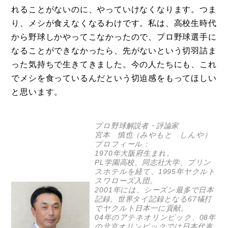
れることがないのに、やっていけなくなります。つま
り、メシが食えなくなるわけです。私は、高校生時代
から野球しかやってこなかったので、プロ野球選手に
なることができなかったら、先がないという切羽詰ま
った気持ちで生きてきました。今の人たちにも、これ
でメシを食っているんだという切迫感をもってほしい
と思います。
プロ野球解説者・評論家
宮本 慎也（みやもと しんや）
プロフィール：
1970年大阪府生まれ。
PL学園高校、同志社大学、プリン
スホテルを経て、1995年ヤクルト
スワローズ入団。
2001年には、シーズン最多で日本
記録、世界タイ記録となる67犠打
でヤクルト日本一に貢献。
04年のアテネオリンピック、08年
の北京オリンピックでは日本代表