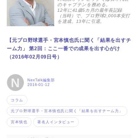
のキャプテンを務める。
12年に41歳5カ月の最年長記録
（当時）で、プロ野球2,000本安打
を達成、13年に引退。
【元プロ野球選手・宮本慎也氏に聞く「結果を出すチ
ーム力」 第2回：ここ一番での成果を出す心がけ
（2016年02月09日号）
N
NexTalk編集部
2016-01-12
コラム
元プロ野球選手・宮本慎也氏に聞く「結果を出すチーム力」
宮本慎也
著名人インタビュー