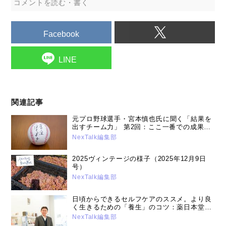
コメントを読む・書く
Facebook
LINE
関連記事
元プロ野球選手・宮本慎也氏に聞く「結果を
出すチーム力」 第2回：ここ一番での成果を
出す心がけ（2016年02月09日号）
NexTalk編集部
2025ヴィンテージの様子（2025年12月9日
号）
NexTalk編集部
日頃からできるセルフケアのススメ。より良
く生きるための「養生」のコツ：薬日本堂漢
方スクール講師・薬剤師鈴木養平先生（2026
NexTalk編集部
年1月21日号）