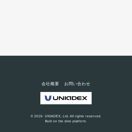
医療×メタバース領域における今
後の挑戦などについて伺いまし
た。 医師として気付いた、本音
で話し合える場所の必要性 ――
まずは、メタバースによるサー
ビスを手掛けようと思ったきっ
かけから教えてください。 日々
診察している中で、患者さんが
本音で話せていないのではない
かと感じ...
会社概要
お問い合わせ
© 2016- UNIADEX, Ltd. All rights reserved.
Built on
the dino platform
.