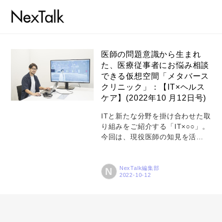
医師の問題意識から生まれ
た、医療従事者にお悩み相談
できる仮想空間「メタバース
コラム
クリニック」：【IT×ヘルス
特集
ケア】(2022年10 月12日号)
事例
ITと新たな分野を掛け合わせた取
り組みをご紹介する「IT×○○」。
トピックス
今回は、現役医師の知見を活か
し、医療従事者によるお悩み相
Photos
談や各種ヘルスケア関連イベン
トをインターネット上の仮想空
NexTalk編集部
N
運営会社
間で行うサービス「メタバース
クリニック」を手掛ける、株式
登録
会社comatsunaの吉岡鉱平代表
取締役にインタビュー。起業・
お問い合わせ
サービス開始に至った想いや、