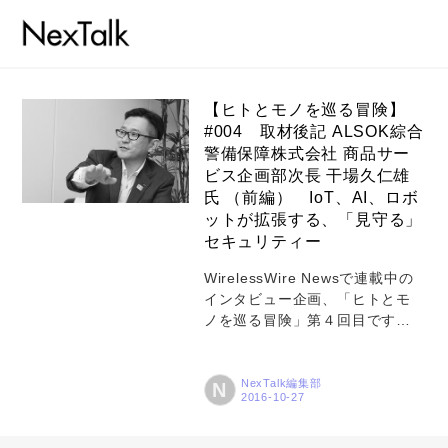
【ヒトとモノを巡る冒険】
#004 取材後記 ALSOK綜合
警備保障株式会社 商品サー
コラム
ビス企画部次長 干場久仁雄
特集
氏 （前編） IoT、AI、ロボ
ットが拡張する、「見守る」
事例
セキュリティー
トピックス
WirelessWire Newsで連載中の
インタビュー企画、「ヒトとモ
Photos
ノを巡る冒険」第４回目です。
今回は「警備サービス」におけ
運営会社
る IoT、AI、ロボットの活用で先
端を走っている綜合警備保障株
NexTalk編集部
N
登録
式会社（以下、ALSOK）の商品
サービス企画部次長である干場
お問い合わせ
久仁雄さんにお話を伺いに、元