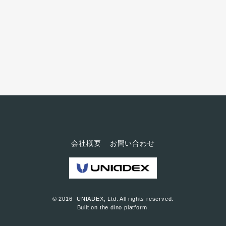
赤坂にある ALSOK 本社に行っ
てきました。今回のインタビュ
ーを行ったのはリオデジャネイ
ロ・オリンピックで史上初の五
輪４連覇を果たした伊調馨さん
の国民栄誉賞受賞が決まった翌
日。ALSOK 本社の受付はお祝い
の花であふれかえっていまし
た。 インタビューは、記事には
でていませんが、オリンピック
の話題から始まりました...
会社概要
お問い合わせ
© 2016- UNIADEX, Ltd. All rights reserved.
Built on
the dino platform
.