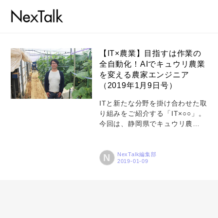
【IT×農業】目指すは作業の
全自動化！AIでキュウリ農業
を変える農家エンジニア
コラム
（2019年1月9日号）
特集
ITと新たな分野を掛け合わせた取
り組みをご紹介する「IT×○○」。
事例
今回は、静岡県でキュウリ農家
トピックス
を営みながら、AIを活用した農作
業の自動化に取り組む小池誠さ
Photos
んにインタビュー。家業を継い
NexTalk編集部
N
だ小池さんが、自作のシステム
運営会社
でキュウリ農業の自動化を目指
す理由とは？キュウリ仕分けAIが
登録
稼働する作業場を訪れ、話を伺
った。 ピーク時は1日5,000本の
お問い合わせ
キュウリを8時間かけて仕分け ―