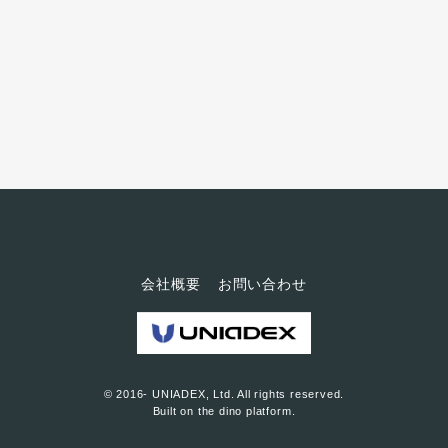
小池さんがキュウリ農業の自動
化に取り組まれるようになった
きっかけは？ 「AlphaGo（アル
ファ碁）」がプロ棋士に勝利し
たことを知り、AIの画像認識技術
ってすごいなと思ったのがきっ
かけですね。農業には同じ作業
の繰り返しが多いの...
会社概要
お問い合わせ
© 2016- UNIADEX, Ltd. All rights reserved.
Built on
the dino platform
.