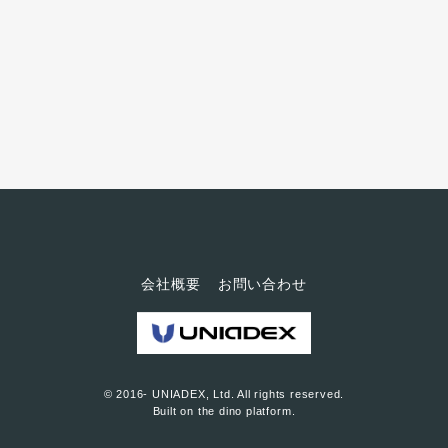
ーマンスしていただけるという
ことを聞きつけ、「結束を固め
る場にふさわしい書画のパフォ
ーマンスをぜひに」と依頼した
ところご快諾いただいた次第で
す。 イベントの中盤、静かな音
楽とともに登場した紫舟さん
は、そのままステージ上に立て
られた縦3メートルはあろ...
会社概要
お問い合わせ
© 2016- UNIADEX, Ltd. All rights reserved.
Built on
the dino platform
.