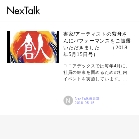
書家/アーティストの紫舟さ
んにパフォーマンスをご披露
いただきました （2018
コラム
年5月15日号）
特集
ユニアデックスでは毎年4月に、
社員の結束を固めるための社内
事例
イベントを実施しています。先
トピックス
月も盛大に実施しましたが、今
年度はサプライズゲストとして
Photos
書家/アーティストの紫舟（シシ
NexTalk編集部
N
ュー）さんにご登場いただきま
運営会社
した。 紫舟さんは、2010年の
NHK大河ドラマ『龍馬伝』の題
登録
字で広く知られ、題字制作者と
しての印象はありましたが、今
お問い合わせ
回のようなイベントでもパフォ