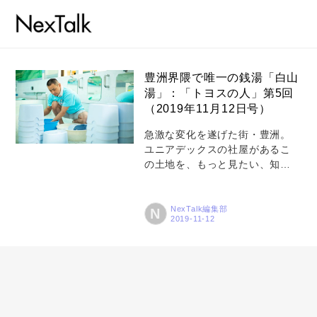
豊洲界隈で唯一の銭湯「白山
湯」：「トヨスの人」第5回
（2019年11月12日号）
コラム
急激な変化を遂げた街・豊洲。
特集
ユニアデックスの社屋があるこ
の土地を、もっと見たい、知り
事例
たい！ 豊洲で働く人、豊洲に関
トピックス
わりのある人にフォーカスし
て、仕事現場を訪ねます。 かつ
NexTalk編集部
N
Photos
て豊洲駅近くに2軒、枝川地区に
3軒あった銭湯が、今では「白山
運営会社
湯」一軒だけに。ここは、知る
人ぞ知る都内で最初に「炭酸
登録
泉」を取り入れた銭湯です。ぷ
ちぷち弾ける気泡が特徴の炭酸
お問い合わせ
泉は、ぬるめの湯にゆっくり浸