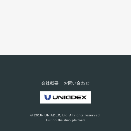
かると体の芯まで温まります。
午後3時のオープンに合わせ近隣
のみなさんが集まってくる、地
域の社交場＆憩いの場「白山
湯」。 トヨスの人第5回は、「白
山湯」の3代目、白田敏博さんに
インタビュー。 白田さん 私はこ
こ枝川で生まれて、白...
会社概要
お問い合わせ
© 2016- UNIADEX, Ltd. All rights reserved.
Built on
the dino platform
.