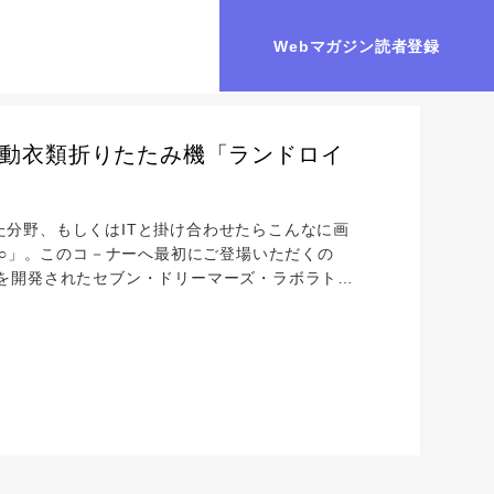
Webマガジン読者登録
全自動衣類折りたたみ機「ランドロイ
った分野、もしくはITと掛け合わせたらこんなに画
○○」。このコ－ナーへ最初にご登場いただくの
を開発されたセブン・ドリーマーズ・ラボラトリ
id world2017」と題した発表会も行われまし
乗り越えられたマインドについてお話を伺った