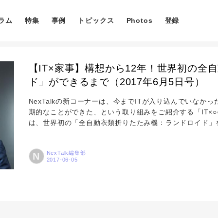
ラム
特集
事例
トピックス
Photos
登録
【IT×家事】構想から12年！世界初の
ド」ができるまで（2017年6月5日号）
NexTalkの新コーナーは、今までITが入り込んでいなか
期的なことができた、という取り組みをご紹介する「IT×
コラム
は、世界初の「全自動衣類折りたたみ機：ランドロイド」
ーズ株式会社（※）の阪根 信一社長。5月30日に「laundro
た。製品の誕生のきっかけから完成までの苦難、その壁を
特集
NexTalk編集部
N
事例
トピックス