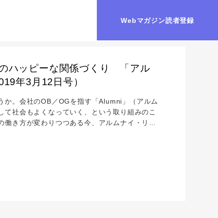
Webマガジン読者登録
社のハッピーな関係づくり 「アル
19年3月12日号）
。会社のOB／OGを指す「Alumni」（アルム
して社会もよくなっていく、という取り組みのこ
の働き方が変わりつつある今、アルムナイ・リレ
表取締役の鈴木仁志さんに聞きました。 「辞めた
の卒業生や同窓生という意味ですが、海外の会社
目するのは定年退職者だけでなく、若いうちや中堅