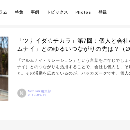
ラム
特集
事例
トピックス
Photos
登録
「ツナイダ☆チカラ」第7回：個人と会
ムナイ」とのゆるいつながりの先は？（20
「アルムナイ・リレーション」という言葉をご存じでしょうか
ナイ）とのつながりを活用することで、会社も個人も、そ
コラム
と。その活動を広めているのが、ハッカズークです。個人
ーションにはどんなメリットがあるのでしょうか。同社代
人」は会社の裏切り者！？ ― アルムナイというのは学校
特集
NexTalk編集部
N
ではOB／OGもアルムナイと呼びますね。鈴木さんが着
どこ...
事例
トピックス