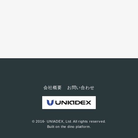
「セパタクロー」について教え
てください 宮寺 セパタクローは
アジア、特にマレーシアとタイ
で人気が高い競技です。タイに
は強いプロリーグがあり、公園
にはセパタクローのネットが張
られていて、夕方になると子供
から大人までが親しんでいる身
近なスポーツです。日本ではま
だまだ、マイナーですが... ...。
競技の特徴を簡単にい...
会社概要
お問い合わせ
© 2016- UNIADEX, Ltd. All rights reserved.
Built on
the dino platform
.