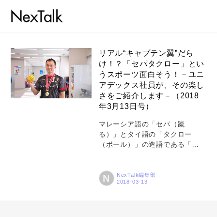
リアル“キャプテン翼”だら
け！？「セパタクロー」とい
うスポーツ面白そう！－ユニ
コラム
アデックス社員が、その楽し
特集
さをご紹介します－（2018
年3月13日号）
事例
マレーシア語の「セパ（蹴
トピックス
る）」とタイ語の「タクロー
（ボール）」の造語である「セ
Photos
パタクロー」。最近、じわじわ
と注目度が上がってきているス
運営会社
ポーツみたいです。ユニアデッ
NexTalk編集部
N
クスの社員2名が、日本代表の選
登録
手としても活躍していると知
り、その1人営業マンの宮寺 渉平
お問い合わせ
さんに突撃取材しました！ ー