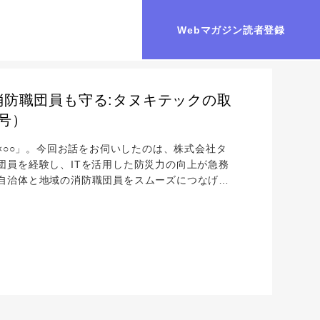
Webマガジン読者登録
防職団員も守る:タヌキテックの取
日号）
×○○」。今回お話をお伺いしたのは、株式会社タ
団員を経験し、ITを活用した防災力の向上が急務
自治体と地域の消防職団員をスムーズにつなげる
フ）」を開発。アプリの開発に至った経緯やアプリの特
防士から消防の制度づくりへ ― 消防団向けアプ
防職団員を支援しようと思われたのですか...