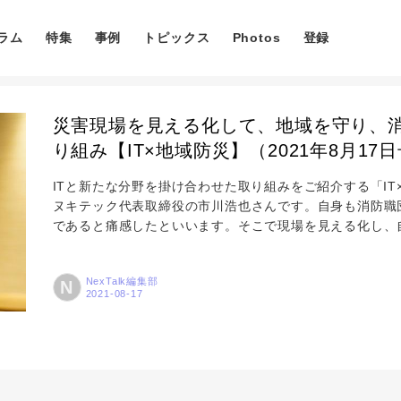
ラム
特集
事例
トピックス
Photos
登録
災害現場を見える化して、地域を守り、消
り組み【IT×地域防災】（2021年8月17
ITと新たな分野を掛け合わせた取り組みをご紹介する「IT
ヌキテック代表取締役の市川浩也さんです。自身も消防職
コラム
であると痛感したといいます。そこで現場を見える化し、
ための消防団向けアプリ「FireChief（ファイヤチー
徴、現状の課題や今後の展開について伺いました。 夢は消
特集
NexTalk編集部
N
リというニッチともいえる事業を展開されています。なぜ消
事例
トピックス