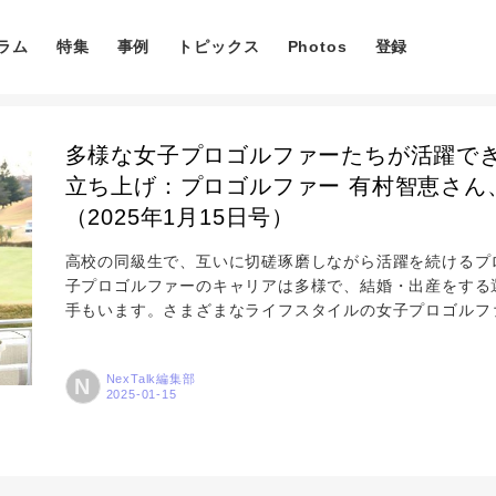
ラム
特集
事例
トピックス
Photos
登録
多様な女子プロゴルファーたちが活躍できる
立ち上げ：プロゴルファー 有村智恵さん
（2025年1月15日号）
高校の同級生で、互いに切磋琢磨しながら活躍を続けるプ
コラム
子プロゴルファーのキャリアは多様で、結婚・出産をする
手もいます。さまざまなライフスタイルの女子プロゴルフ
「LADY GO」を立ち上げました。LADY GOに込め
特集
キャリアについて、ユニアデックスの八巻睦子がお話を伺
NexTalk編集部
N
事例
トピックス