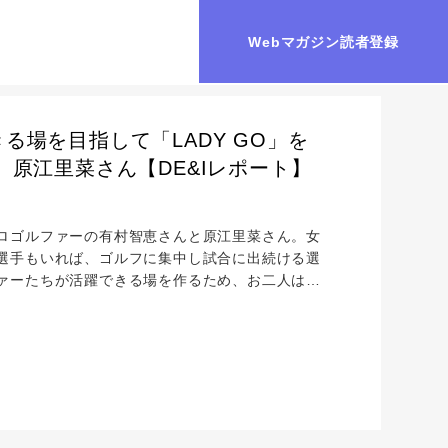
Webマガジン読者登録
場を目指して「LADY GO」を
、原江里菜さん【DE&Iレポート】
ロゴルファーの有村智恵さんと原江里菜さん。女
選手もいれば、ゴルフに集中し試合に出続ける選
ァーたちが活躍できる場を作るため、お二人は
た想いや、ゴルフに対する向き合い方の変化、セカンド
いました。