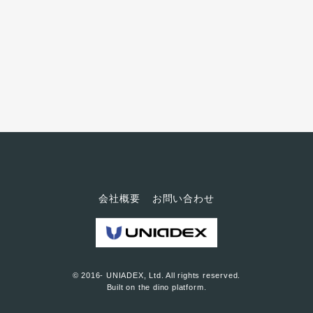
機器を手掛ける、大手機械メー
カーです。主力製品は、今回、
IoTの研究対象にした「ギアポン
プ」。このポンプが故障してし
まうと、使用している設備のポ
ンプが停止してしまうため、お
客さまに多大な迷惑がかかって
しまう。故障予兆が絶対に必要
と考えていたが、IoTで何ができ
るのを模索されていたそうで
す。 住友精密工業様...
会社概要
お問い合わせ
© 2016- UNIADEX, Ltd. All rights reserved.
Built on
the dino platform
.