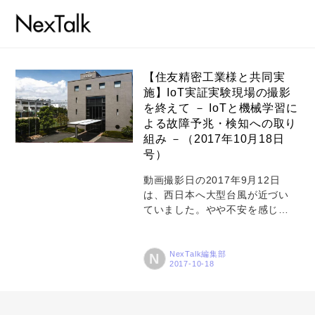
【住友精密工業様と共同実
施】IoT実証実験現場の撮影
を終えて － IoTと機械学習に
コラム
よる故障予兆・検知への取り
特集
組み －（2017年10月18日
号）
事例
動画撮影日の2017年9月12日
トピックス
は、西日本へ大型台風が近づい
ていました。やや不安を感じな
Photos
がらも、撮影隊6名で向かったの
は、兵庫県・尼崎市に所在され
運営会社
てる住友精密工業様の本社と工
NexTalk編集部
N
場。無事に到着し、早速撮影準
登録
備に取り掛かります。 住友精密
工業様は、航空宇宙機器、油圧
お問い合わせ
機器、熱交換器、その他の産業