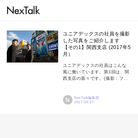
ユニアデックスの社員を撮影
した写真をご紹介します
【その1】関西支店 (2017年5
コラム
月）
特集
ユニアデックスの社員はこんな
風に働いています。第1回は、関
事例
西支店の面々です。(撮影：フォ
トピックス
トグラファー 阿部了さん）(写真
はすべて、2016年11月現在のも
Photos
のです) 関連URL 【その2】東京
NexTalk編集部
N
サービスセンター（2017年7月
運営会社
25日号） 【その3】コールセン
ター（2017年10月2日号） 【そ
登録
の4】本社ビル_営業など（2018
年2月26日号） 【その5】中部支
お問い合わせ
店（2018年10月11日号）