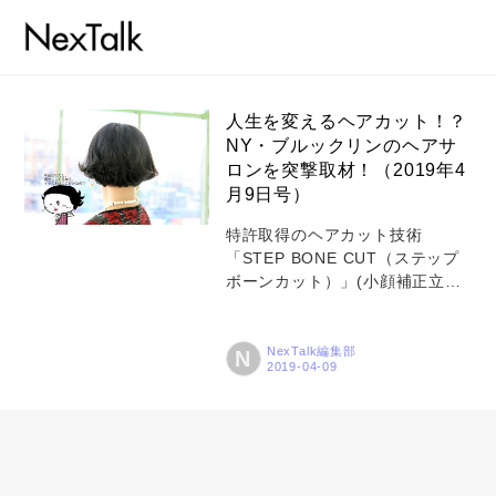
人生を変えるヘアカット！？
NY・ブルックリンのヘアサ
ロンを突撃取材！（2019年4
コラム
月9日号）
特集
特許取得のヘアカット技術
「STEP BONE CUT（ステップ
事例
ボーンカット）」(小顔補正立体
トピックス
カット)の考案者であり、その技
術を伝える「STEP BONE CUT
Photos
ACADEMY」の創始者でもある牛
NexTalk編集部
N
尾 早百合（SAYURI）さん。日
運営会社
本の店舗に加え、2017年にはニ
ューヨーク（NY）・ブルックリ
登録
ンにも「STEP BONE CUT
Brooklyn」を開店。世界を視野
お問い合わせ
に、その技術を広めています。