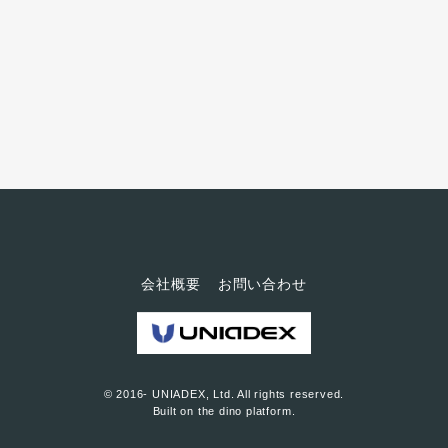
ニューヨーク在住の編集部ミキ
ティが、アメリカの美容師と顧
客をも魅了している「ステップ
ボーンカット」を体験しまし
た。 「ステップボーンカット」
は人生を変える！？ Ｌ列車のモ
ーガン駅周辺のモーガンエリア
は、...
会社概要
お問い合わせ
© 2016- UNIADEX, Ltd. All rights reserved.
Built on
the dino platform
.