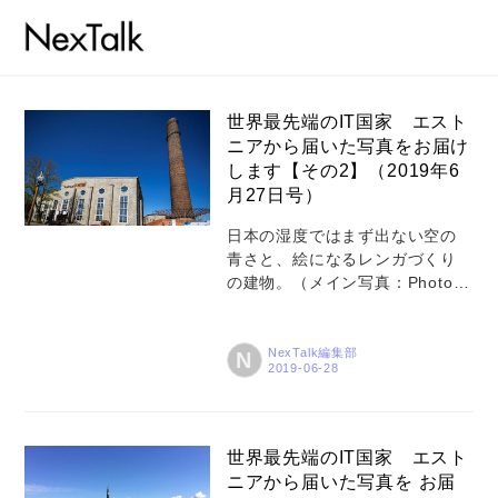
世界最先端のIT国家 エスト
ニアから届いた写真をお届け
します【その2】（2019年6
月27日号）
コラム
日本の湿度ではまず出ない空の
特集
青さと、絵になるレンガづくり
事例
の建物。（メイン写真：Photo
by Ahto Sooaru） 世界最先端の
トピックス
IT国家、エストニアからまた美し
い写真が届きましたので、ご紹
NexTalk編集部
N
Photos
介します。 ソビエト連邦崩壊後
の1991年に独立を取り戻した北
運営会社
欧の共和国、現在人口約130万
人。この天然資源のない小国はIT
登録
世界最先端のIT国家 エスト
に活路を見い出し、いまやITの最
ニアから届いた写真を お届
先端国家として世界で最も注目