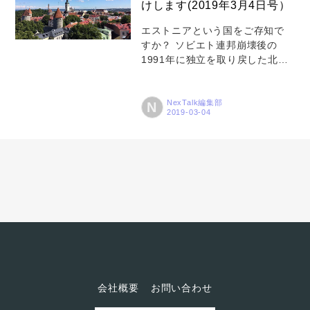
お問い合わせ
けします(2019年3月4日号）
を浴びる国になっています。 こ
の国では、毎年国際的なスター
エストニアという国をご存知で
トアップイベント
すか？ ソビエト連邦崩壊後の
「Latitude59」が開催され、世
1991年に独立を取り戻した北欧
界中のスタートアップ企業の今
の共和国、現在人口約130万人。
と未来を知ることができます。
お世辞にも大きいとはいえない
今回の写真はその
国です。 しかし、この天然資源
NexTalk編集部
N
「Latitude59」の模様で...
のない小国はITに活路を見い出
し、いまやITの最先端国家として
世界で最も注目を浴びる国とな
りました。 そのエストニアか
ら、美しい写真が届きましたの
でご紹介します。 写真を送って
いただいたのは、Next
innovation OÜの代表取締役 熊
谷宏人氏。現地のタリン工科大
学ITカレッジに在学中でもある若
き経営者です。エストニアのサ
イバーセキュリティーに魅了さ
会社概要
お問い合わせ
れ、現在、日本とエストニアの
懸け橋になるべく奮闘中です...