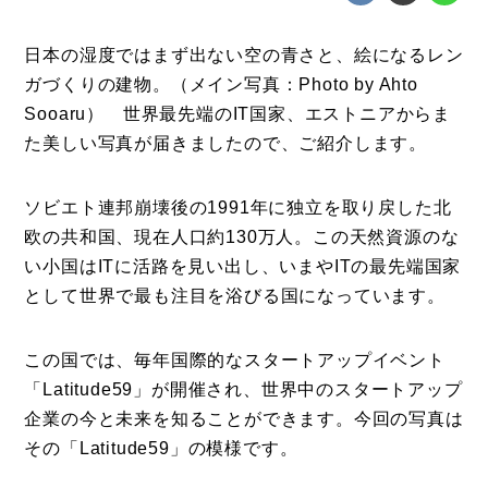
日本の湿度ではまず出ない空の青さと、絵になるレン
ガづくりの建物。（メイン写真：Photo by Ahto
Sooaru） 世界最先端のIT国家、エストニアからま
た美しい写真が届きましたので、ご紹介します。
コラム
ソビエト連邦崩壊後の1991年に独立を取り戻した北
特集
欧の共和国、現在人口約130万人。この天然資源のな
い小国はITに活路を見い出し、いまやITの最先端国家
事例
として世界で最も注目を浴びる国になっています。
トピックス
Photos
この国では、毎年国際的なスタートアップイベント
「Latitude59」が開催され、世界中のスタートアップ
運営会社
企業の今と未来を知ることができます。今回の写真は
登録
その「Latitude59」の模様です。
お問い合わせ