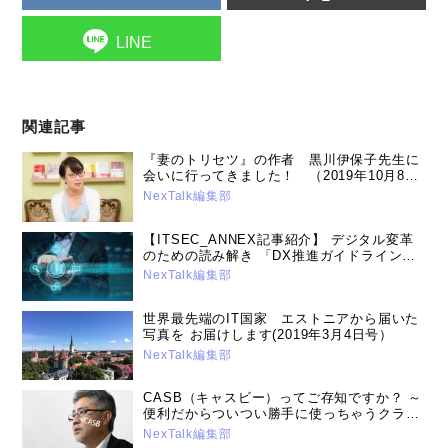
LINE
関連記事
『妻のトリセツ』の作者 黒川伊保子先生に
会いに行ってきました！ （2019年10月8日
号）
NexTalk編集部
【ITSEC_ANNEX記事紹介】 デジタル変革
のための読み解き 「DX推進ガイドライン」
を知っていますか？(2019年4月22日号）
NexTalk編集部
世界最先端のIT国家 エストニアから届いた
写真を お届けします(2019年3月4日号）
NexTalk編集部
CASB（キャスビー）ってご存知ですか？ ～
便利だからついつい勝手に使っちゃうクラウ
ドサービス。でも色々と問題が・・・～
NexTalk編集部
（2018年11月22日号）