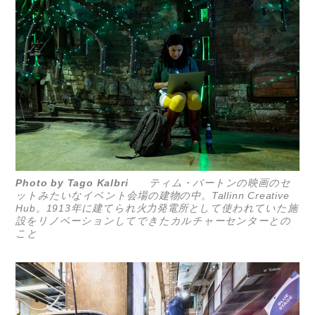
Photo by Tago Kalbri
ティム・バートンの映画のセ
ットみたいなイベント会場の建物の中。Tallinn Creative
Hub。1913年に建てられ火力発電所として使われていた施
設をリノベーションしてできたカルチャーセンターとの
こと