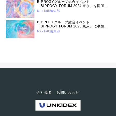
BIPROGYグループ総合イベント
「BIPROGY FORUM 2024 東京」を開催
～ユニアデックスの講演と展示について
NexTalk編集部
（2024年5月14日号）
BIPROGYグループ総合イベント
「BIPROGY FORUM 2023 東京」に参加い
たします（2023年5月16日号）
NexTalk編集部
会社概要
お問い合わせ