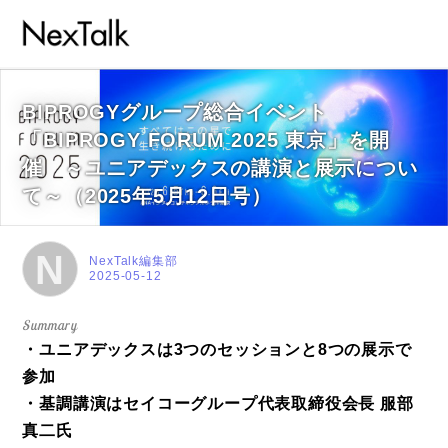
BIPROGYグループ総合イベント
「BIPROGY FORUM 2025 東京」を開
催 ～ユニアデックスの講演と展示につい
て～（2025年5月12日号）
N
NexTalk編集部
2025-05-12
・ユニアデックスは3つのセッションと8つの展示で
参加
・基調講演はセイコーグループ代表取締役会長 服部
真二氏