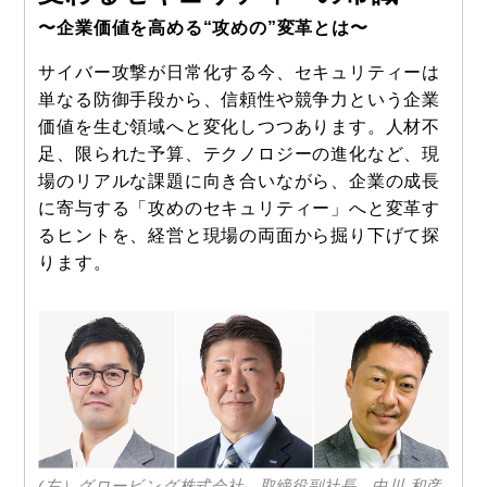
〜企業価値を高める“攻めの”変革とは〜
サイバー攻撃が日常化する今、セキュリティーは
コラム
単なる防御手段から、信頼性や競争力という企業
価値を生む領域へと変化しつつあります。人材不
特集
足、限られた予算、テクノロジーの進化など、現
事例
場のリアルな課題に向き合いながら、企業の成長
に寄与する「攻めのセキュリティー」へと変革す
トピックス
るヒントを、経営と現場の両面から掘り下げて探
Photos
ります。
運営会社
登録
お問い合わせ
(左）グロービング株式会社 取締役副社長 中川 和彦