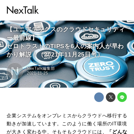
【ユニアデックスのクラウドセキュリティ
ー最前線】
ゼロトラストのTIPSを6人の案内人が早わ
かり解説！（2021年11月25日号）
N
NexTalk編集部
2021-11-25
企業システムをオンプレミスからクラウドへ移行する
動きが加速しています。このように働く場所のIT環境
が大きく変わる中、そもそもクラウドには、
「どんな