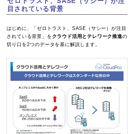
ゼロトラスト、SASE（サシー）が注
目されている背景
コラム
特集
はじめに、「ゼロトラスト、SASE（サシー）が注目
事例
されている背景」を
クラウド活用とテレワーク推進
の
切り口を2つのデータを基に解説します。
トピックス
Photos
運営会社
登録
お問い合わせ