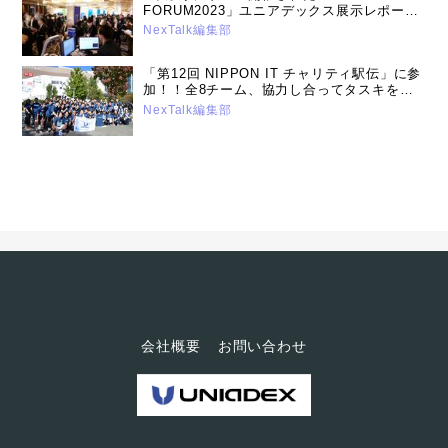
FORUM2023」ユニアデックス展示レポート
（2023年7月19日号）
NexTalk編集部
「第12回 NIPPON IT チャリティ駅伝」に参
加！！全8チーム、協力し合ってタスキをつ
なげることができました。（2023年12月13
NexTalk編集部
日号）
会社概要
お問い合わせ