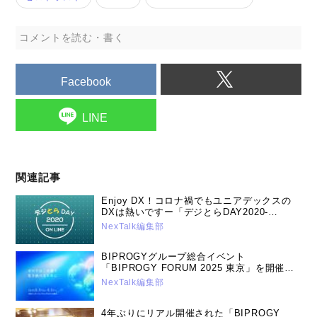
コメントを読む・書く
Facebook
LINE
関連記事
Enjoy DX！コロナ禍でもユニアデックスの
DXは熱いですー「デジとらDAY2020-
Online-」レポート（2020年12月8日号）
NexTalk編集部
BIPROGYグループ総合イベント
「BIPROGY FORUM 2025 東京」を開催
～ユニアデックスの講演と展示について～
NexTalk編集部
（2025年5月12日号）
4年ぶりにリアル開催された「BIPROGY