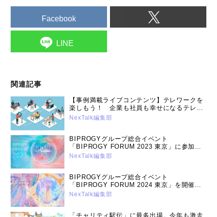
Facebook
LINE
関連記事
【事例満載ライブコンテンツ】テレワークを
楽しもう！ 企業も社員も幸せになるテレワ
ークの進め方 ～ユニアデックス エバンジ
NexTalk編集部
ェリスト高橋優亮ライブより～ (2020年12
月8日号）
BIPROGYグループ総合イベント
「BIPROGY FORUM 2023 東京」に参加い
たします（2023年5月16日号）
NexTalk編集部
BIPROGYグループ総合イベント
「BIPROGY FORUM 2024 東京」を開催
～ユニアデックスの講演と展示について
NexTalk編集部
（2024年5月14日号）
「チャリティ駅伝」に最多出場。今年も激走