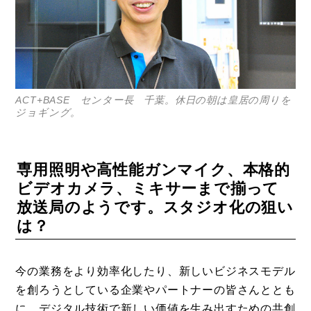
ACT+BASE センター長 千葉。休日の朝は皇居の周りを
ジョギング。
コラム
特集
専用照明や高性能ガンマイク、本格的
ビデオカメラ、ミキサーまで揃って
事例
放送局のようです。スタジオ化の狙い
トピックス
は？
Photos
今の業務をより効率化したり、新しいビジネスモデル
運営会社
を創ろうとしている企業やパートナーの皆さんととも
登録
に、デジタル技術で新しい価値を生み出すための共創