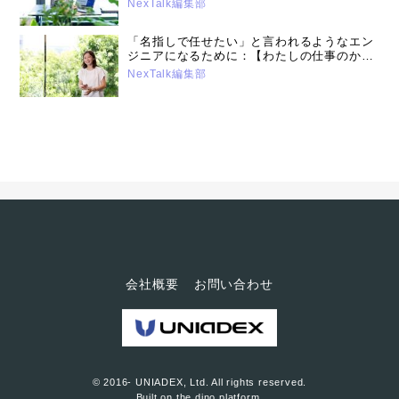
NexTalk編集部
「名指しで任せたい」と言われるようなエン
ジニアになるために：【わたしの仕事のかた
ち】#13
NexTalk編集部
会社概要
お問い合わせ
© 2016- UNIADEX, Ltd. All rights reserved.
Built on
the dino platform
.