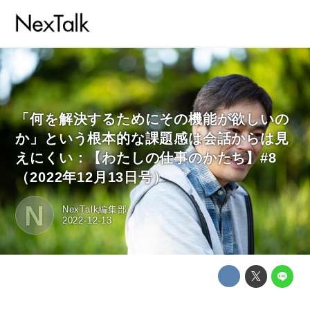
「何を解決するためにその機能が欲しいの
か」という根本的な課題感は会話からは見
えにくい：【わたしの仕事のかたち】#8
（2022年12月13日号）
N
NexTalk編集部
2022-12-13