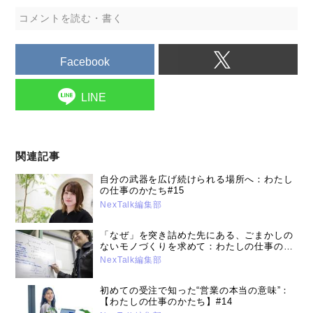
コメントを読む・書く
Facebook
LINE
関連記事
自分の武器を広げ続けられる場所へ：わたし
の仕事のかたち#15
NexTalk編集部
「なぜ」を突き詰めた先にある、ごまかしの
ないモノづくりを求めて：わたしの仕事のか
たち【トラブルからの脱出編】#2
NexTalk編集部
初めての受注で知った“営業の本当の意味”：
【わたしの仕事のかたち】#14