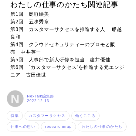
わたしの仕事のかたち関連記事
第1回 島垣絵美
第2回 五味秀章
第3回 カスタマーサクセスを推進する人 船越
良和
第4回 クラウドセキュリティーのプロモと販
売 中井英一
第5回 人事部で新人研修を担当 建井優佳
第6回 "カスタマーサクセス”を推進する元エンジ
ニア 古田佳世
N
NexTalk編集部
2022-12-13
特集
カスタマーサクセス
働くこころ
仕事への想い
researchmap
わたしの仕事のかたち