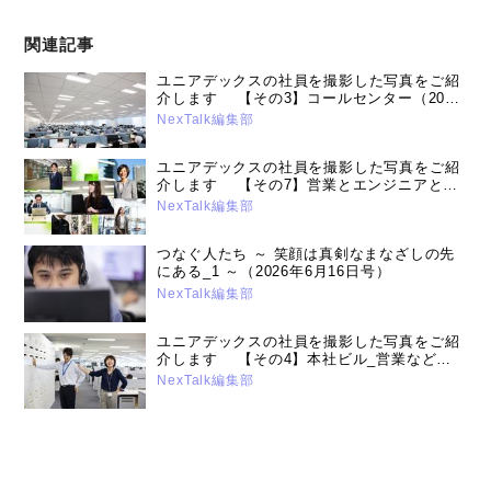
関連記事
ユニアデックスの社員を撮影した写真をご紹
介します 【その3】コールセンター（2017
年10 月2日号）
NexTalk編集部
ユニアデックスの社員を撮影した写真をご紹
介します 【その7】営業とエンジニアとス
タッフ（2020年9月15日号）
NexTalk編集部
つなぐ人たち ～ 笑顔は真剣なまなざしの先
にある_1 ～（2026年6月16日号）
NexTalk編集部
ユニアデックスの社員を撮影した写真をご紹
介します 【その4】本社ビル_営業など
（2018年2月26日号）
NexTalk編集部