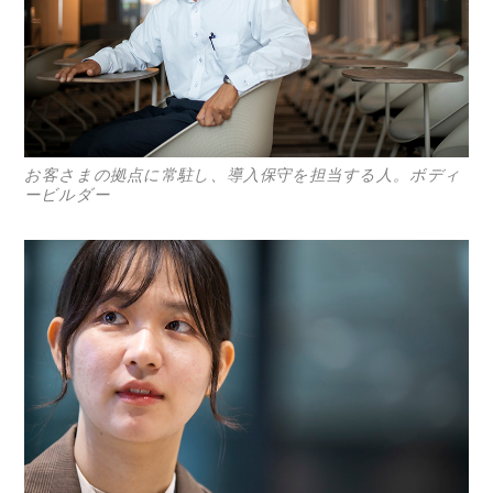
コラム
特集
事例
お客さまの拠点に常駐し、導入保守を担当する人。ボディ
トピックス
ービルダー
Photos
運営会社
登録
お問い合わせ