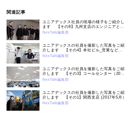
関連記事
ユニアデックス社員の現場の様子をご紹介し
ます 【その8】九州支店のエンジニアとス
タッフ（2022年11月15日号）
NexTalk編集部
ユニアデックスの社員を撮影した写真をご紹
介します 【その4】本社ビル_営業など
（2018年2月26日号）
NexTalk編集部
ユニアデックスの社員を撮影した写真をご紹
介します 【その3】コールセンター（2017
年10 月2日号）
NexTalk編集部
ユニアデックスの社員を撮影した写真をご紹
介します 【その1】関西支店 (2017年5月）
NexTalk編集部