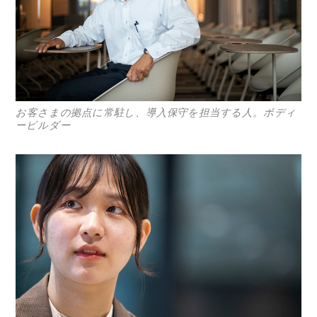
コラム
特集
事例
お客さまの拠点に常駐し、導入保守を担当する人。ボディ
トピックス
ービルダー
Photos
運営会社
登録
お問い合わせ