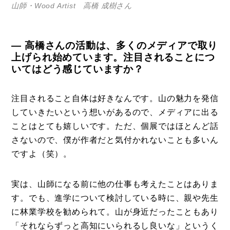
山師・Wood Artist 高橋 成樹さん
特集
事例
― 高橋さんの活動は、多くのメディアで取り
トピックス
上げられ始めています。注目されることにつ
いてはどう感じていますか？
Photos
運営会社
注目されること自体は好きなんです。山の魅力を発信
登録
していきたいという想いがあるので、メディアに出る
ことはとても嬉しいです。ただ、個展ではほとんど話
お問い合わせ
さないので、僕が作者だと気付かれないことも多いん
ですよ（笑）。
実は、山師になる前に他の仕事も考えたことはありま
す。でも、進学について検討している時に、親や先生
に林業学校を勧められて。山が身近だったこともあり
「それならずっと高知にいられるし良いな」というく