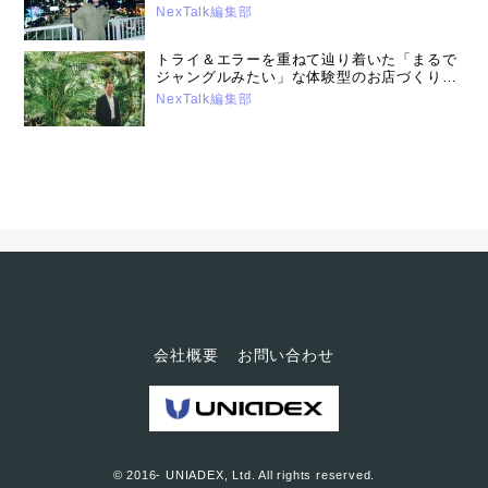
デューサー石井 玄さん：「プロフェッショナ
NexTalk編集部
ルから学ぶ仕事の心」第18回（2025年3月18
日号）
トライ＆エラーを重ねて辿り着いた「まるで
ジャングルみたい」な体験型のお店づくり。
オザキフラワーパーク社長・尾崎明弘さん：
NexTalk編集部
「プロフェッショナルから学ぶ仕事の心」第
17回（2024年4月16日号）
会社概要
お問い合わせ
© 2016- UNIADEX, Ltd. All rights reserved.