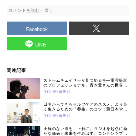
コメントを読む・書く
Facebook
LINE
関連記事
ストームチェイサーが見つめる空―雷雲撮影
のプロフェッショナル、青木豊さんの世界
（2025年5月20日号）
NexTalk編集部
日頃からできるセルフケアのススメ。より良
く生きるための「養生」のコツ：薬日本堂漢
方スクール講師・薬剤師鈴木養平先生（2026
NexTalk編集部
年1月21日号）
正解のない道を、正解に。ラジオを起点に新
たな価値と未来を生み出す。コンテンツプロ