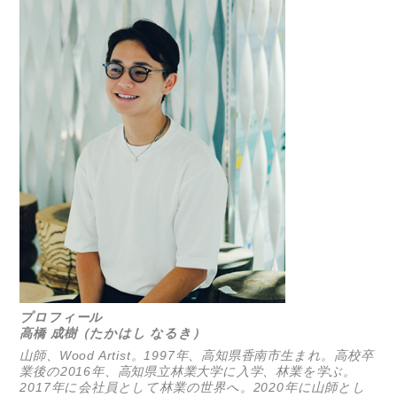
プロフィール
高橋 成樹（たかはし なるき）
山師、Wood Artist。1997年、高知県香南市生まれ。高校卒
業後の2016年、高知県立林業大学に入学、林業を学ぶ。
2017年に会社員として林業の世界へ。2020年に山師とし