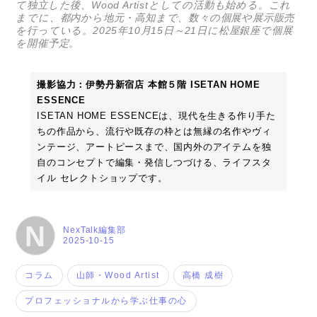
て独立した後、Wood Artistとしての活動も始める。これ
までに、都内から地元・高知まで、数々の個展や展示販売
を行っている。2025年10月15日～21日に松屋銀座で個展
を開催予定。
撮影協力：伊勢丹新宿店 本館５階 ISETAN HOME
ESSENCE
ISETAN HOME ESSENCEは、現代を生きる作り手た
ちの作品から、流行や既存の枠とは無縁の名作やヴィ
ンテージ、アートピースまで、国内外のアイテムを独
自のコンセプトで編集・発信しつづける、ライフスタ
イル セレクトショップです。
N
NexTalk編集部
2025-10-15
コラム
山師・Wood Artist
高橋 成樹
プロフェッショナルから学ぶ仕事の心