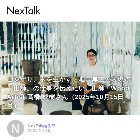
山を守り、木を生かす。唯一無二の表現で
「山師」の仕事を伝えたい。山師・Wood
Artist 高橋 成樹さん（2025年10月15日
号）
N
NexTalk編集部
2025-10-15