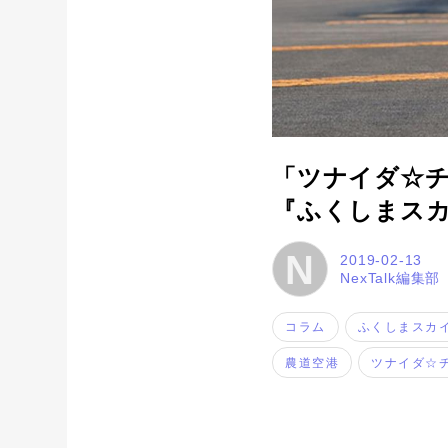
「ツナイダ☆チ
『ふくしまスカ
N
2019-02-13
NexTalk編集部
コラム
ふくしまスカ
農道空港
ツナイダ☆