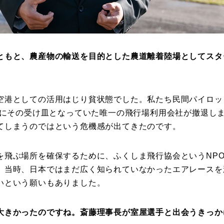
ともと、農産物の輸送を目的とした農道離着陸場としてスタ
港としての活用はじり貧状態でした。私たち民間パイロッ
2年にその受け皿となっていた唯一の飛行場利用会社が撤退し
てしまうのではという危機感が出てきたのです。
を飛ぶ場所を確保するために、ふくしま飛行協会というNP
、当時、日本ではまだ広く知られていなかったエアレースを
いという願いもありました。
大きかったのですね。斎藤理事長が室屋選手と出会うきっか