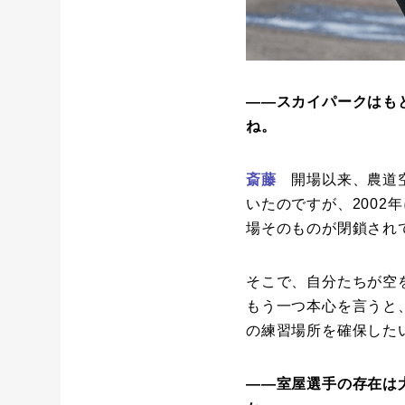
――スカイパークはも
ね。
斎藤
開場以来、農道空
いたのですが、200
場そのものが閉鎖され
そこで、自分たちが空
もう一つ本心を言うと
の練習場所を確保した
――室屋選手の存在は