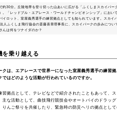
で約30分。丘陵地帯を登り切った山あいに広がる「ふくしまスカイパー
）。「レッドブル・エアレース・ワールドチャンピオンシップ」において2
Photos
パイロット、室屋義秀選手の練習拠点としても知られています。スカイ
O法人ふくしま飛行協会の斎藤喜章理事長に、スカイパークの歩みについ
運営会社
さんは何をツナイダのか？
登録
機を乗り越える
お問い合わせ
ークは、エアレースで世界一になった室屋義秀選手の練習拠
クではどのような活動が行われているのですか。
習拠点として、テレビなどで紹介されたこともあって、ス
。主な活動として、曲技飛行競技会やオートバイのドラッグ
、りんご祭りを共催したり、緊急時の防災ヘリの拠点として