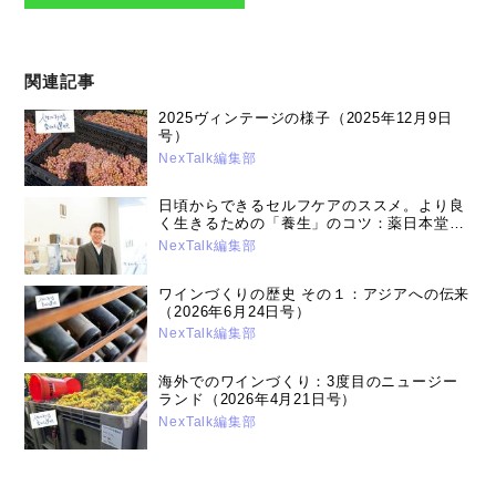
関連記事
2025ヴィンテージの様子（2025年12月9日
号）
NexTalk編集部
日頃からできるセルフケアのススメ。より良
く生きるための「養生」のコツ：薬日本堂漢
方スクール講師・薬剤師鈴木養平先生（2026
NexTalk編集部
年1月21日号）
ワインづくりの歴史 その１：アジアへの伝来
（2026年6月24日号）
NexTalk編集部
海外でのワインづくり：3度目のニュージー
ランド（2026年4月21日号）
NexTalk編集部