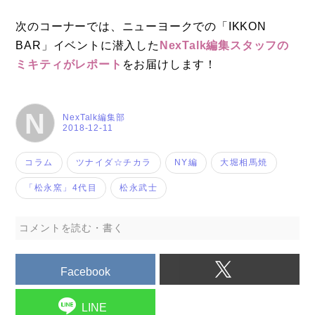
次のコーナーでは、ニューヨークでの「IKKON
BAR」イベントに潜入した
NexTalk編集スタッフの
ミキティがレポート
をお届けします！
N
NexTalk編集部
2018-12-11
コラム
ツナイダ☆チカラ
NY編
大堀相馬焼
「松永窯」4代目
松永武士
コメントを読む・書く
Facebook
LINE