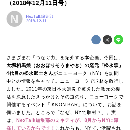
（2018年12月11日号）
N
NexTalk編集部
2018-12-11
さまざまな「つなぐ力」を紹介する本企画。今回は、
大堀相馬焼（おおぼりそうまやき）の窯元「松永窯」
4代目の松永武士さん
がニューヨーク（NY）を訪問
中との情報をキャッチ。ニューヨークで取材を敢行し
ました。2011年の東日本大震災で被災した窯元の復
活を決意したきっかけとその道のり、ニューヨークで
開催するイベント「IKKON BAR」について、お話を
伺いました。ところで「なぜ、NYで取材？」。実
は、
NexTalk編集部のミキティが、8月からNYに滞
在しているからです！
これからも、NYでご活躍され