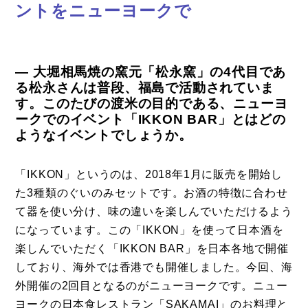
ントをニューヨークで
― 大堀相馬焼の窯元「松永窯」の4代目であ
る松永さんは普段、福島で活動されていま
す。このたびの渡米の目的である、ニューヨ
ークでのイベント「IKKON BAR」とはどの
ようなイベントでしょうか。
「IKKON」というのは、2018年1月に販売を開始し
コラム
た3種類のぐいのみセットです。お酒の特徴に合わせ
て器を使い分け、味の違いを楽しんでいただけるよう
特集
になっています。この「IKKON」を使って日本酒を
事例
楽しんでいただく「IKKON BAR」を日本各地で開催
しており、海外では香港でも開催しました。今回、海
トピックス
外開催の2回目となるのがニューヨークです。ニュー
Photos
ヨークの日本食レストラン「SAKAMAI」のお料理と