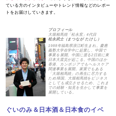
ている方のインタビューやトレンド情報などのレポー
トをお届けしていきます。
プロフィール
大堀相馬焼「松永窯」4代目
松永武士（まつなが たけし）
1988年福島県浪江町生まれ。慶應
義塾大学在学中に起業し、中国で
事業を展開。中国に渡る2日前に東
日本大震災が起こる。中国のほか
香港、カンボジアでもヘルスケア
関連事業を展開。家業でもある
「大堀相馬焼」の再生に尽力する
ため帰国。大堀相馬焼をビジネス
としても成立させるため、これま
での経験・知見を生かして事業を
展開している。
ぐいのみ＆日本酒＆日本食のイベ