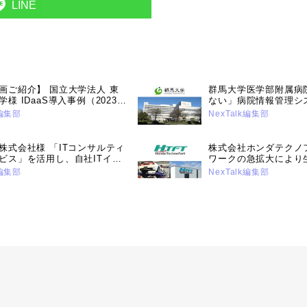
LINE
画ご紹介】 国立大学法人 東
群馬大学医学部附属病
様 IDaaS導入事例（2023年
ない」病院情報管理シ
号）
合により可用性と運用
k編集部
NexTalk編集部
向上。業界のデファク
目指す。（2022年12
株式会社様 「ITコンサルティ
株式会社ホンダテクノ
ビス」を活用し、自社ITイン
ワークの急拡大により
本的改革を実行。DX推進に向
Wrapで解決。 複数
k編集部
NexTalk編集部
作りで着実な成果を重ねる
組み合わせ、利便性も
年5月14日号）
ィー対策を実行（2023