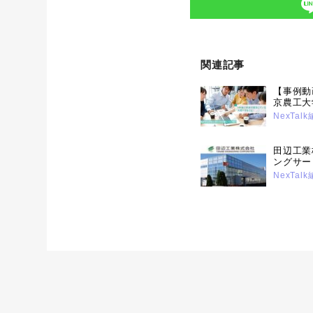
関連記事
【事例動
京農工大学
4月11日
NexTal
田辺工業
ングサー
フラの抜
NexTal
けた基盤
（2024