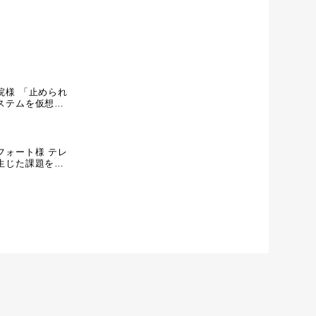
院様 「止められ
ステムを仮想統
効率、安全性を
トパッケージを
月13日号）
フォート様 テレ
生じた課題を
ソリューションを
高いセキュリテ
年2月14日号）