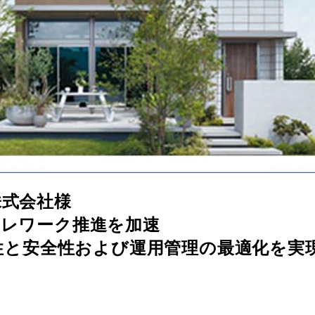
特集
事例
トピックス
Photos
運営会社
株式会社様
登録
テレワーク推進を加速
便性と安全性および運用管理の最適化を実現（
お問い合わせ