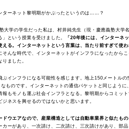
ンターネット黎明期がかぶったというのは……？
應義塾大学の学生だった私は、村井純先生（現・慶應義塾大学
る」という授業を受けました。
「20年後には、インターネ
使える。インターネットという言葉は、当たり前すぎて使わ
にそんな時代で、インターネットがインフラになったからこ
なりました。
飛ぶインフラになる可能性を感じます。地上150メートルの
ようなものです。インターネットの通信パケットと同じように
情報もモノも運ぶ社会インフラとなる。黎明期からコミット
ビジネスを興せるのではないかと思います。
ードウエアなので、産業構造としては自動車業界と似たもの
ーカーがあり、一次請け、二次請け、三次請けがあり、部品