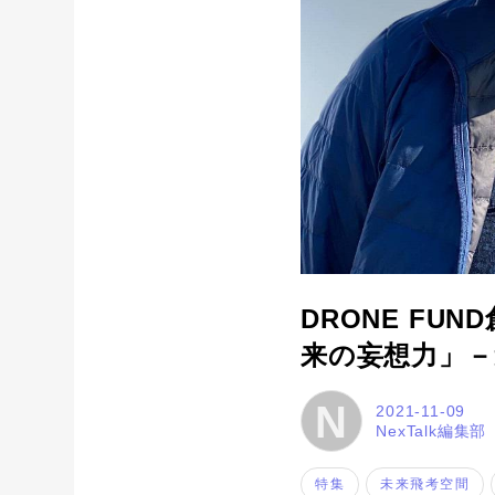
DRONE F
来の妄想力」－
N
2021-11-09
NexTalk編集部
特集
未来飛考空間