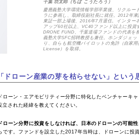
千葉 功太郎（ちば こうたろう）
慶應義塾大学環境情報学部卒業後、リクルート
ラに参画し、取締役副社長に就任。2012年東証
東証一部上場後、2016年7月退任。インタ
アップ60社以上、VC40ファンド以上に投
DRONE FUND、千葉道場ファンドの代表を
義塾大学SFC招聘教授も兼任。ホンダジェッ
り、自らも航空機パイロットの免許（自家用操縦士 Pr
License）を取得。
「ドローン産業の芽を枯らせない」という
ドローン・エアモビリティー分野に特化したベンチャーキャ
」を設立された経緯を教えてください。
ドローン分野に投資をしなければ、日本のドローンの可能性
らです。ファンドを設立した2017年当時は、ドローンに投