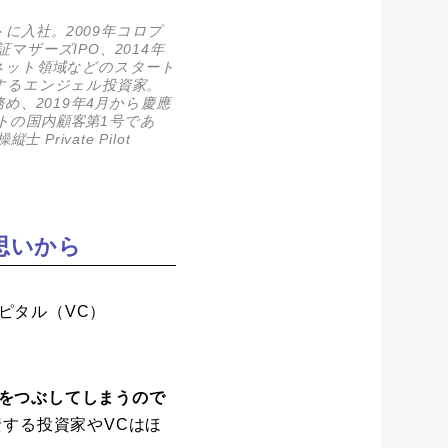
に入社。2009年コロプ
マザーズIPO、2014年
ーネット領域などのスタート
資するエンジェル投資家。
務め、2019年4月から慶應
トの国内顧客第1号であ
ivate Pilot
思いから
ピタル（VC）
をつぶしてしまうので
資する投資家やVCはほ