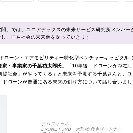
Photos
空間」では、ユニアデックスの未来サービス研究所メンバー
運営会社
し、ITや社会の未来像を探っていきます。
登録
るドローン・エアモビリティー特化型ベンチャーキャピタル（
お問い合わせ
投資家・事業家の千葉功太郎氏
。「10年後、ドローンが存在
前提社会』がやってくる」と未来を予測する千葉さんと、ユ
、ドローンが普通にある未来の創り方について話し合いまし
プロフィール
DRONE FUND 創業者/代表パートナー