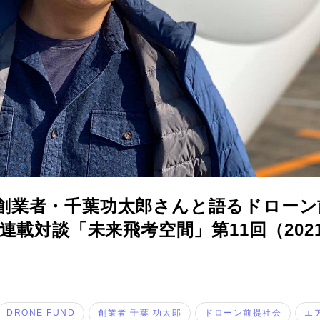
コラム
UND創業者・千葉功太郎さんと語るドロー
連載対談「未来飛考空間」第11回（2021
特集
事例
DRONE FUND
創業者 千葉 功太郎
ドローン前提社会
エ
トピックス