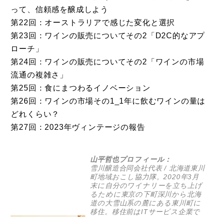
って、信頼感を醸成しよう
第22回：オーストラリアで感じた変化と選択
第23回：ワインの販売についてその2「D2C的なアプ
ローチ」
第24回：ワインの販売についてその2「ワインの市場
流通の複雑さ」
第25回：食にまつわるイノベーション
第26回：ワインの市場その1_1年に飲むワインの量は
どれくらい？
第27回：2023年ヴィンテージの報告
山平哲也プロフィール：
雪川醸造
合同会社代表 / 北海道東川
町地域おこし協力隊。2020年3月
末に自分のワイナリーを立ち上げ
るために東京の下町深川から北海
道の大雪山系の麓にある東川町に
移住。移住前はITサービス企業で