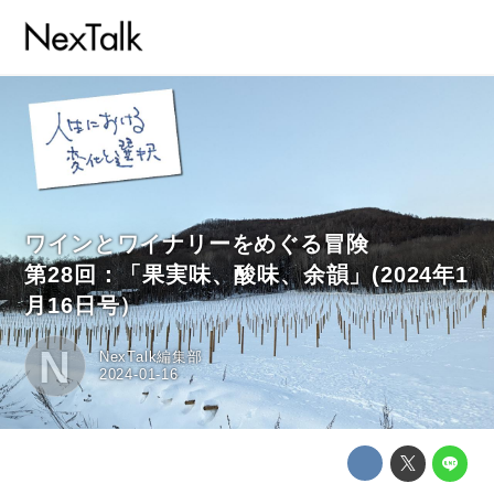
ワインとワイナリーをめぐる冒険
第28回：「果実味、酸味、余韻」(2024年1
月16日号）
N
NexTalk編集部
2024-01-16