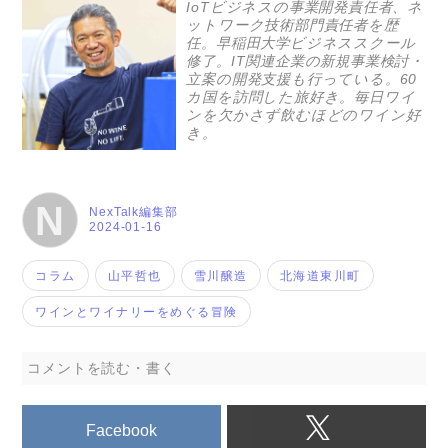
IoTビジネスの事業開発責任者、ネ
ットワーク技術部門責任者を歴
任。早稲田大学ビジネススクール
修了。IT関連企業の新規事業検討・
立案の開発支援も行っている。60
カ国を訪問した旅好き。毎日ワイ
ンを欠かさず飲むほどのワイン好
き。
N
NexTalk編集部
2024-01-16
コラム
山平哲也
雪川醸造
北海道東川町
ワインとワイナリーをめぐる冒険
コメントを読む・書く
Facebook