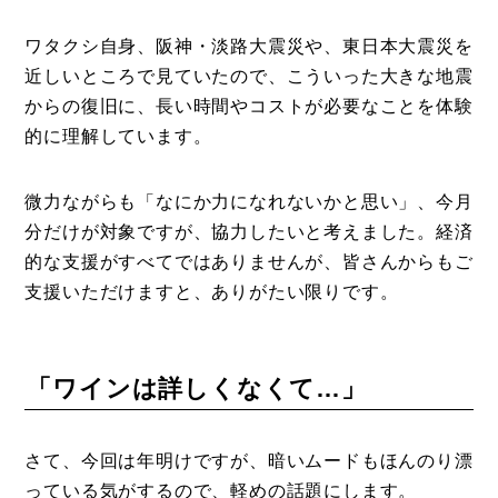
け合う紛争があいかわらず繰り広げら
れ、胸の痛む光景が続いています。
ワタクシ自身、阪神・淡路大震災や、東日本大震災を
年明けのワイナリーで作業しながら
近しいところで見ていたので、こういった大きな地震
（1 月末に '23 ヴィンテージ第一弾を
1 アイテムリリースする予定です）雪
からの復旧に、長い時間やコストが必要なことを体験
川醸造で何かできることは…と考えて
的に理解しています。
いました。 あれこれと思案した結
果、今月（2024年1月）のオンライン
ストアでの全売上の10%を能登半島
微力ながらも「なにか力になれないかと思い」、今月
地震の義援金に寄付することにし...
分だけが対象ですが、協力したいと考えました。経済
的な支援がすべてではありませんが、皆さんからもご
支援いただけますと、ありがたい限りです。
「ワインは詳しくなくて…」
さて、今回は年明けですが、暗いムードもほんのり漂
っている気がするので、軽めの話題にします。