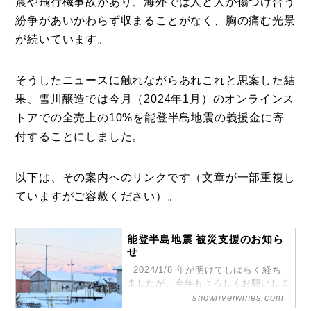
震や飛行機事故があり、海外では人と人が傷つけ合う
紛争があいかわらず収まることがなく、胸の痛む光景
が続いています。
そうしたニュースに触れながらあれこれと思案した結
果、雪川醸造では今月（2024年1月）のオンラインス
トアでの全売上の10%を能登半島地震の義援金に寄
付することにしました。
以下は、その案内へのリンクです（文章が一部重複し
ていますがご容赦ください）。
能登半島地震 被災支援のお知ら
せ
2024/1/8 年が明けてしばらく経ち
ましたが、今年もよろしくお願いしま
す。 正月に国内で大きな地震や飛行
snowriverwines.com
機事故があり、海外では人と人が傷つ