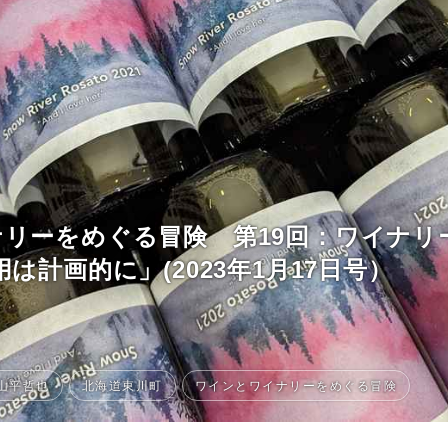
リーをめぐる冒険 第19回：ワイナリ
は計画的に」(2023年1月17日号）
コラム
特集
山平哲也
北海道東川町
ワインとワイナリーをめぐる冒険
事例
トピックス