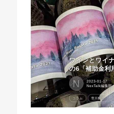
ワインとワイナ
の6「補助金利用
N
2023-01-17
NexTalk編集部
コラム
雪川醸造