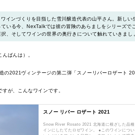
Photos
出しワインづくりを目指した雪川醸造代表の山平さん。新しい
ている今、NexTalkでは彼の冒険のあらましをシリーズ
運営会社
選択、そしてワインの世界の奥行きについて触れていきまし
登録
こんばんは）。
お問い合わせ
醸造の2021ヴィンテージの第二弾「スノーリバーロザート 2
ですが、こんなワインです。
スノー リバー ロザート 2021
Snow River Rosato 2021 北海道に根ざし
インにしたてたロゼワイン。 ●このワインについ