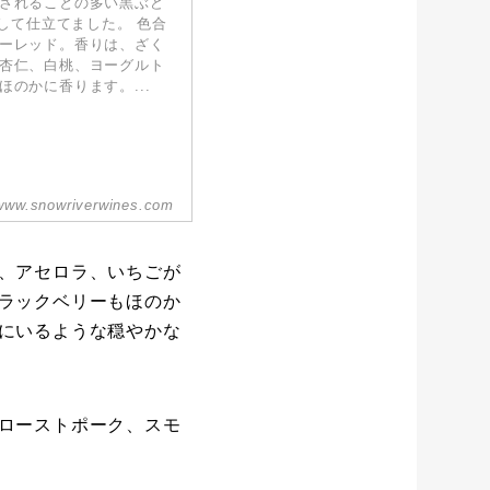
されることの多い黒ぶど
として仕立てました。 色合
ーレッド。香りは、ざく
杏仁、白桃、ヨーグルト
のかに香ります。...
www.snowriverwines.com
、アセロラ、いちごが
ラックベリーもほのか
にいるような穏やかな
ローストポーク、スモ