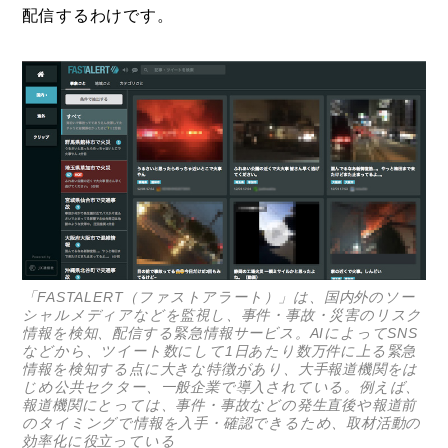
配信するわけです。
「FASTALERT（ファストアラート）」は、国内外のソー
シャルメディアなどを監視し、事件・事故・災害のリスク
情報を検知、配信する緊急情報サービス。AIによってSNS
などから、ツイート数にして1日あたり数万件に上る緊急
情報を検知する点に大きな特徴があり、大手報道機関をは
じめ公共セクター、一般企業で導入されている。例えば、
報道機関にとっては、事件・事故などの発生直後や報道前
のタイミングで情報を入手・確認できるため、取材活動の
効率化に役立っている