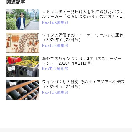
関連記事
コミュニティー見届け人を10年続けたパラレ
ルワーカー「ゆるいつながり」の大切さ・高
嶋 大介さん（2026年4月21日号）
NexTalk編集部
ワインの評価その１：「テロワール」の正体
（2026年7月22日号）
NexTalk編集部
海外でのワインづくり：3度目のニュージー
ランド（2026年4月21日号）
NexTalk編集部
ワインづくりの歴史 その１：アジアへの伝来
（2026年6月24日号）
NexTalk編集部