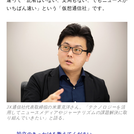
違って「記者はいない、支局もない、でもニュースが
いちばん速い」という「仮想通信社」です。
コラム
特集
事例
トピックス
Photos
運営会社
JX通信社代表取締役の米重克洋さん。「テクノロジーを活
登録
用してニュースメディアやジャーナリズムの課題解決に取
り組んでいきたい」と語る。
お問い合わせ