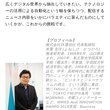
広くデジタル世界から抽出していきたい。テクノロジ
ーの活用による自動化という軸を保ちつつ、配信する
ニュース内容をいかにバラエティに富んだものにして
いくかが、これからの挑戦です。
【プロフィール】
株式会社JX通信社 代表取締役
米重 克洋 (よねしげ かつひろ)
報道研究者。1988年8月、山口県生
まれ。2007年、私立聖光学院高等
学校（横浜市）卒業後、学習院大学
経済学部に進学。2008年1月に当社
設立。中学・高校時代に航空業界専
門のニュースサイトを運営した経
験から、「ビジネスとジャーナリ
ズムの両立」という課題に着目。
他にYahoo!ニュース個人オーサ
ー、TOKYO FM/JFN各局 「ONE
MORNING」月曜コメンテーター
など。WIRED Audi INNOVATION
AWARD 2018受賞、Business