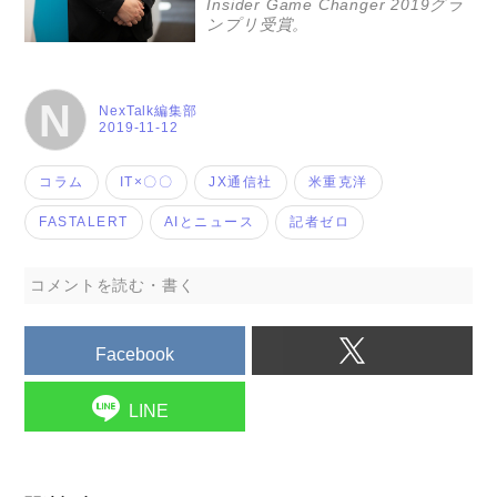
Insider Game Changer 2019グラ
ンプリ受賞。
N
NexTalk編集部
2019-11-12
コラム
IT×〇〇
JX通信社
米重克洋
FASTALERT
AIとニュース
記者ゼロ
コメントを読む・書く
Facebook
LINE