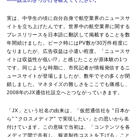
——設立のきっかけを教えてください。
実は、中学生の頃に自分自身で航空業界のニュースサ
イトを立ち上げたんです。世界中の航空業界に関する
プレスリリースを日本語に翻訳して掲載することを数
年間続けました。ピーク時にはPV数が30万件程度に
なりましたが、広告収益は小遣い程度。「ニュースサ
イトは収益性が低い!?」と感じたことが原体験の1つ
です。同じような時期に、市民記者が情報発信するニ
ュースサイトが登場しましたが、数年でその多くが閉
鎖しました。マネタイズの難しさをここでも痛感し、
2008年のJX通信社設立へとつながっていきます。
「JX」という社名の由来は、「仮想通信社を ‶日本か
ら″ ‶クロスメディア″ で実現したい」との思いから名
付けています。この意味で当初は、「コンテンツを各
メディア間で共有し、報道制作コストを下げる」こと