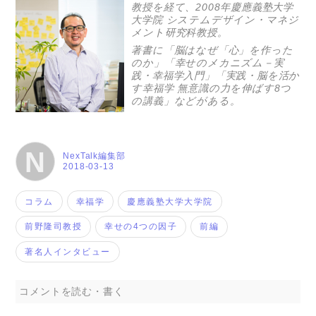
教授を経て、2008年慶應義塾大学
大学院 システムデザイン・マネジ
メント研究科教授。
著書に「脳はなぜ「心」を作った
のか」「幸せのメカニズム－実
践・幸福学入門」「実践・脳を活か
す幸福学 無意識の力を伸ばす8つ
の講義」などがある。
N
NexTalk編集部
2018-03-13
コラム
幸福学
慶應義塾大学大学院
前野隆司教授
幸せの4つの因子
前編
著名人インタビュー
コメントを読む・書く