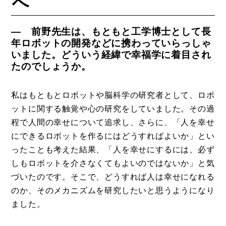
へ
― 前野先生は、もともと工学博士として長
年ロボットの開発などに携わっていらっしゃ
いました。どういう経緯で幸福学に着目され
たのでしょうか。
コラム
特集
私はもともとロボットや脳科学の研究者として、ロボ
事例
ットに関する触覚や心の研究をしていました。その過
程で人間の幸せについて追求し、さらに、「人を幸せ
トピックス
にできるロボットを作るにはどうすればよいか」とい
Photos
ったことも考えた結果、「人を幸せにするには、必ず
しもロボットを介さなくてもよいのではないか」と気
運営会社
づいたのです。そこで、どうすれば人は幸せになれる
登録
のか、そのメカニズムを研究したいと思うようになり
お問い合わせ
ました。