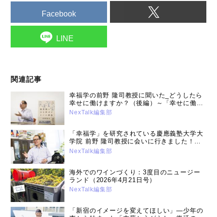
Facebook
LINE
関連記事
幸福学の前野 隆司教授に聞いた_どうしたら
幸せに働けますか？（後編）～「幸せに働く
ための秘けつとは」（2018年3月20日号）
NexTalk編集部
「幸福学」を研究されている慶應義塾大学大
学院 前野 隆司教授に会いに行きました！
（2018年2月27日号）
NexTalk編集部
海外でのワインづくり：3度目のニュージー
ランド（2026年4月21日号）
NexTalk編集部
「新宿のイメージを変えてほしい」―少年の