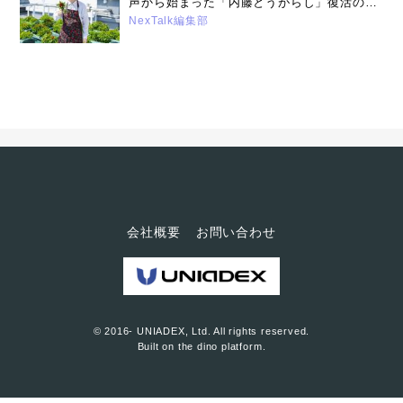
声から始まった「内藤とうがらし」復活の舞
台裏：内藤とうがらしプロジェクトリーダー
NexTalk編集部
成田重行さん（2025年11月11日）
会社概要
お問い合わせ
© 2016- UNIADEX, Ltd. All rights reserved.
Built on
the dino platform
.