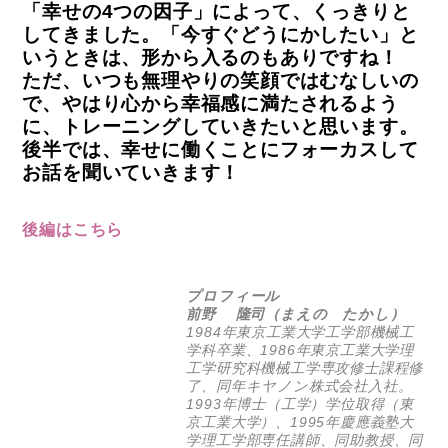
「幸せの4つの因子」によって、くっきりと
してきました。「今すぐどうにかしたい」と
いうときは、形から入るのもありですね！
ただ、いつも無理やりの笑顔ではむなしいの
で、やはり心から幸福感に満たされるよう
に、トレーニングしていきたいと思います。
後半では、幸せに働くことにフォーカスして
お話を聞いていきます！
後編はこちら
プロフィール
前野 隆司（まえの たかし）
1984年東京工業大学工学部機械工
学科卒業、1986年東京工業大学理
工学研究科機械工学専攻修士課程修
了、同年キヤノン株式会社入社。
1993年博士（工学）学位取得（東
京工業大学）、1995年慶應義塾大
学理工学部専任講師、同助教授、同