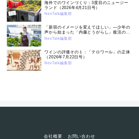
海外でのワインづくり：3度目のニュージー
ランド（2026年4月21日号）
NexTalk編集部
「新宿のイメージを変えてほしい」―少年の
声から始まった「内藤とうがらし」復活の舞
台裏：内藤とうがらしプロジェクトリーダー
NexTalk編集部
成田重行さん（2025年11月11日）
ワインの評価その１：「テロワール」の正体
（2026年7月22日号）
NexTalk編集部
会社概要
お問い合わせ