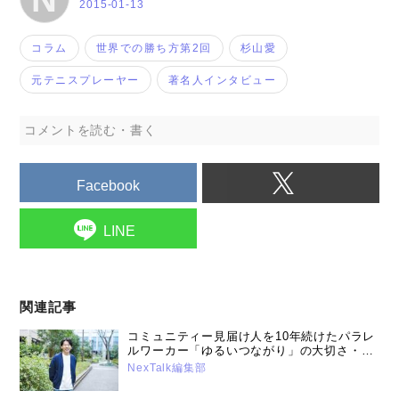
2015-01-13
コラム
世界での勝ち方第2回
杉山愛
元テニスプレーヤー
著名人インタビュー
コメントを読む・書く
Facebook
LINE
関連記事
コミュニティー見届け人を10年続けたパラレ
ルワーカー「ゆるいつながり」の大切さ・高
嶋 大介さん（2026年4月21日号）
NexTalk編集部