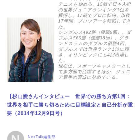
テニスを始める。15歳で日本人初
の世界ジュニアランキング1位を
獲得し、17歳でプロに転向。以後
17年間、プロツアーを転戦してき
た。
シングルス492勝（優勝6回）、ダ
ブルス566勝（優勝38回）、グラ
ンドスラムのダブルス優勝4回。
ダブルスでは世界ランク1位に輝
き、オリンピックにも4回出場し
た。
現在は、スポーツキャスターとし
て多方面で活躍するほか、ジュニ
ア選手の育成に努めている。
【杉山愛さんインタビュー 世界での勝ち方第1回：
世界を相手に勝ち切るために目標設定と自己分析が重
要（2014年12月9日号）
N
NexTalk編集部