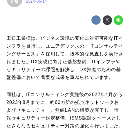
特集
2024-05-14
事例
トピックス
Photos
田辺工業様は、ビジネス環境の変化に対応可能なITイ
ンフラを目指し、ユニアデックスの「ITコンサルティ
運営会社
ングサービス」を採用して、抜本的な見直しを実行さ
登録
れました。DX実現に向けた基盤整備、ITインフラや
お問い合わせ
セキュリティーの課題を解決し、DX推進のための基
盤整備において着実な成果を重ねられています。
同社は、ITコンサルティング実施後の2022年4月から
2023年8月までに、約60カ所の拠点ネットワークお
よびセキュリティー、無線LANの構築が完了し、情
報セキュリティー規定整備、ISMS認証をベースとし
たさらなるセキュリティー対策の強化も行いました。