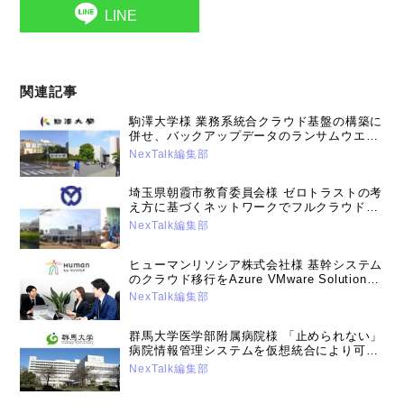
LINE
関連記事
駒澤大学様 業務系統合クラウド基盤の構築に
併せ、バックアップデータのランサムウエア
対策を強化（2025年1月15日号）
NexTalk編集部
埼玉県朝霞市教育委員会様 ゼロトラストの考
え方に基づくネットワークでフルクラウドを
実現。教職員の業務環境に、より高い安全性
NexTalk編集部
と利便性を実現しました（2025年4月8日号）
ヒューマンリソシア株式会社様 基幹システム
のクラウド移行をAzure VMware Solutionで
実現。オンプレミス時の運用課題を解消し、
NexTalk編集部
DX推進を加速
群馬大学医学部附属病院様 「止められない」
病院情報管理システムを仮想統合により可用
性と運用効率、安全性を向上。業界のデファ
NexTalk編集部
クトパッケージを目指す。（2022年12月13
日号）